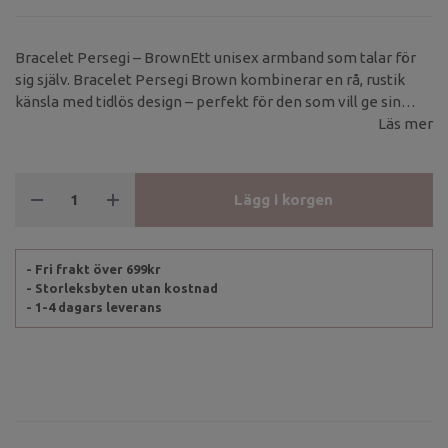
Bracelet Persegi – BrownEtt unisex armband som talar för
sig själv. Bracelet Persegi Brown kombinerar en rå, rustik
känsla med tidlös design – perfekt för den som vill ge sin
look lite extra karaktär.
Läs mer
Lägg i korgen
- Fri frakt över 699kr
- Storleksbyten utan kostnad
- 1-4 dagars leverans