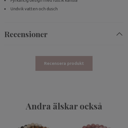
Fyrkantig design med rustik känsla
Undvik vatten och dusch
Recensioner
Recensera produkt
Andra älskar också