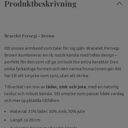
Produktbeskrivning
Bracelet Persegi – Brown
Ett unisex armband som talar för sig själv. Bracelet Persegi
Brown kombinerar en rå, rustik känsla med tidlös design –
perfekt för den som vill ge sin look lite extra karaktär. Den
unika fyrkantiga formen och den varma bruna tonen gör det
här till ett smycke som syns, utan att skrika.
Tillverkat i en mix av
läder, zink och jute
, med en naturlig
textur och robust känsla. Ett smycke som passar både vardag
och mer uppklädda tillfällen.
Material: 35% läder, 30% zink, 30% jute
Längd: ca 20 cm