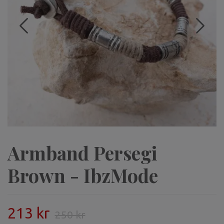
Armband Persegi
Brown - IbzMode
213 kr
250 kr