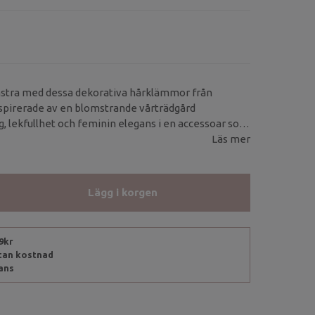
stra med dessa dekorativa hårklämmor från
spirerade av en blomstrande vårträdgård
, lekfullhet och feminin elegans i en accessoar som
- och festfrisyrer.
Läs mer
Lägg i korgen
99kr
utan kostnad
rans