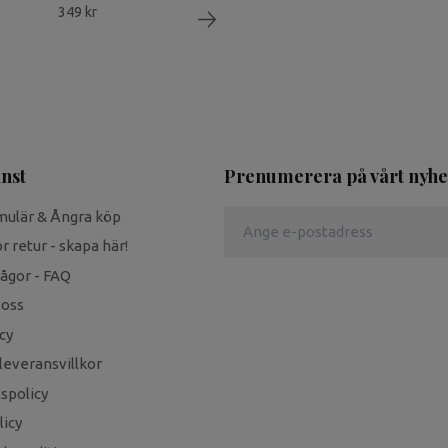
349 kr
nst
Prenumerera på vårt nyhe
mulär & Ångra köp
r retur - skapa här!
rågor - FAQ
 oss
cy
leveransvillkor
tspolicy
icy