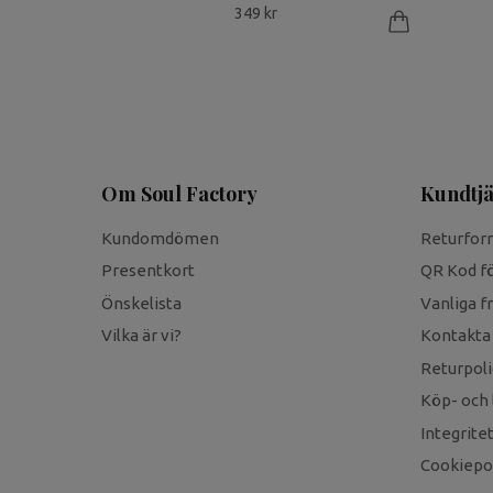
349 kr
Om Soul Factory
Kundtjä
Kundomdömen
Returfor
Presentkort
QR Kod fö
Önskelista
Vanliga f
Vilka är vi?
Kontakta
Returpoli
Köp- och 
Integrite
Cookiepol