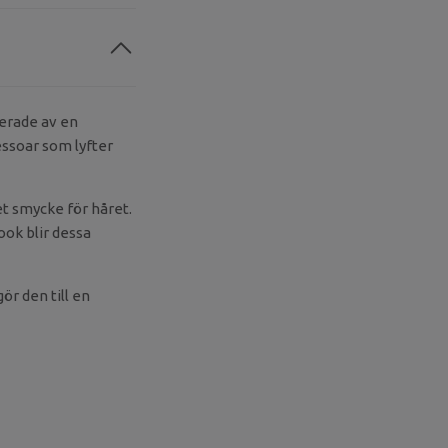
erade av en
essoar som lyfter
et smycke för håret.
ook blir dessa
ör den till en