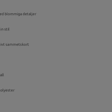
ed blommiga detaljer
n stil
sivt sammetskort
all
polyester