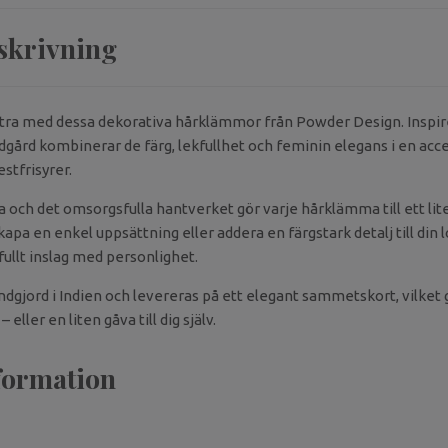
skrivning
tra med dessa dekorativa hårklämmor från Powder Design. Inspir
gård kombinerar de färg, lekfullhet och feminin elegans i en acc
stfrisyrer.
a och det omsorgsfulla hantverket gör varje hårklämma till ett lit
kapa en enkel uppsättning eller addera en färgstark detalj till din l
fullt inslag med personlighet.
dgjord i Indien och levereras på ett elegant sammetskort, vilket g
eller en liten gåva till dig själv.
formation