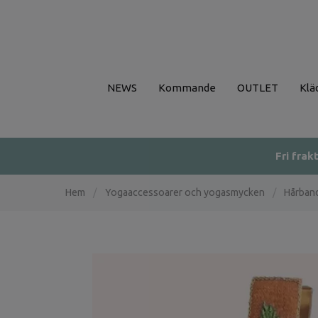
NEWS
Kommande
OUTLET
Klä
Fri frak
Hem
/
Yogaaccessoarer och yogasmycken
/
Hårban