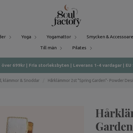
der
Yoga
Yogamattor
Smycken & Accessoare
Till män
Pilates
t över 699kr | Fria storleksbyten | Leverans 1-4 vardagar | EU
d, klämmor & Snoddar
/
Hårklämmor 2st "Spring Garden"- Powder Des
Hårklä
Garden