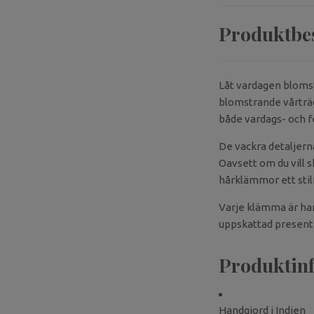
Produktbe
Låt vardagen bloms
blomstrande vårträd
både vardags- och fe
De vackra detaljern
Oavsett om du vill s
hårklämmor ett stil
Varje klämma är han
uppskattad present – 
Produktin
Handgjord i Indien