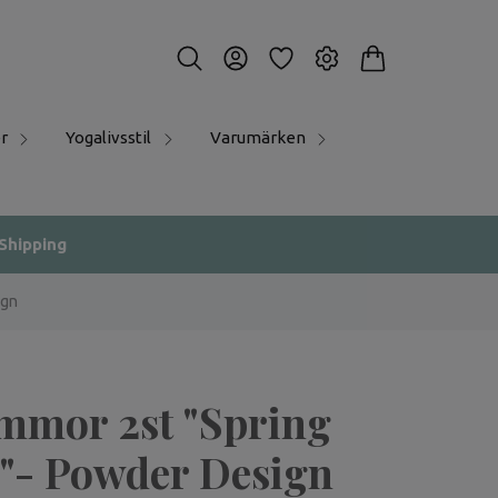
r
Yogalivsstil
Varumärken
 Shipping
ign
mmor 2st "Spring
"- Powder Design