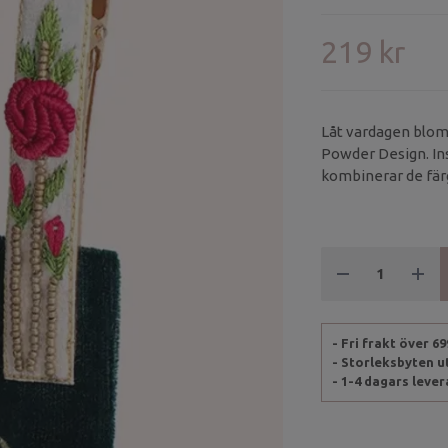
219 kr
Låt vardagen blom
Powder Design. In
kombinerar de färg
lyfter både vardags
- Fri frakt över 6
- Storleksbyten 
- 1-4 dagars leve