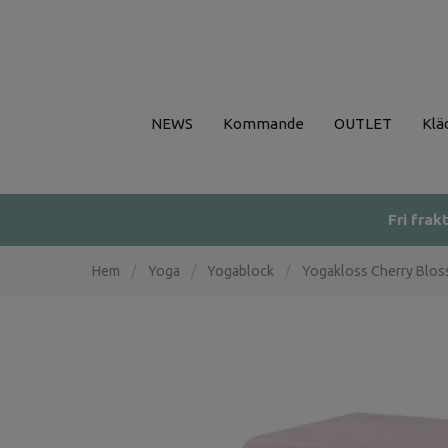
NEWS
Kommande
OUTLET
Klä
Fri frak
Hem
/
Yoga
/
Yogablock
/
Yogakloss Cherry Blos