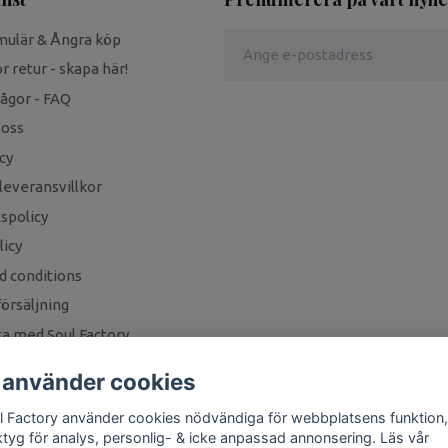
mulär & Ångra köp
r retur - skapa här!
rågor - FAQ
 oss
cy
leveransvillkor
tspolicy
icy
d conditions
örsäljning
a med Soul Factory
 använder cookies
l Factory använder cookies nödvändiga för webbplatsens funktion,
ktyg för analys, personlig- & icke anpassad annonsering. Läs vår