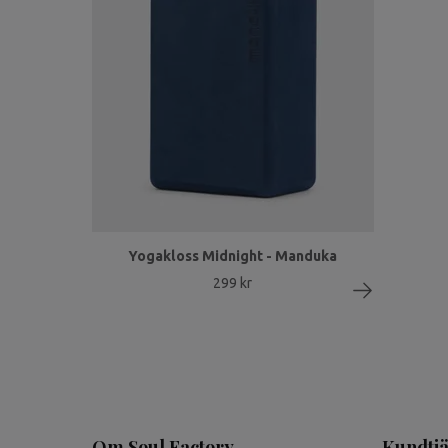
Yogakloss Midnight - Manduka
299 kr
Om Soul Factory
Kundtjä