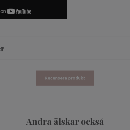
er
Recensera produkt
Andra älskar också