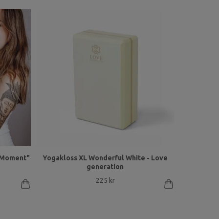
y Moment"
Yogakloss XL Wonderful White - Love
generation
225 kr