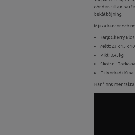
gör den till en per
bakåtböjning.
Mjuka kanter och my
Färg: Cherry Bl
Mått: 23 x 15 x 1
Vikt: 0,45kg
Skötsel: Torka a
Tillverkad i Kina
Här finns mer fakta