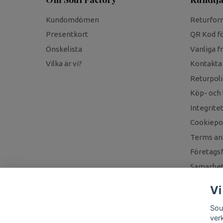
Kundomdömen
Returfor
Presentkort
QR Kod fö
Önskelista
Vanliga f
Vilka är vi?
Kontakta
Returpoli
Köp- och 
Integrite
Cookiepol
Terms an
Företagsf
Samarbet
Vi
Sou
ver