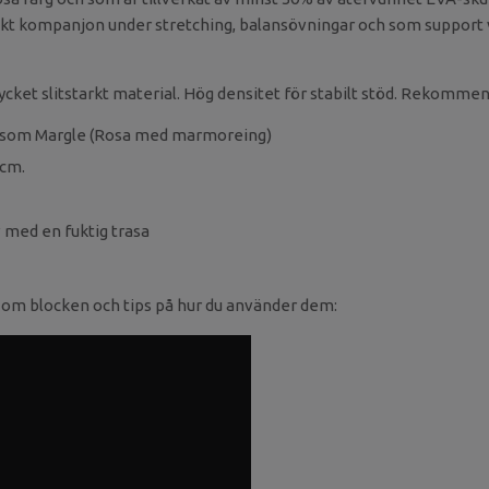
fekt kompanjon under stretching, balansövningar och som support
cket slitstarkt material. Hög densitet för stabilt stöd. Rekomme
ossom Margle (Rosa med marmoreing)
0cm.
v med en fuktig trasa
 om blocken och tips på hur du använder dem: