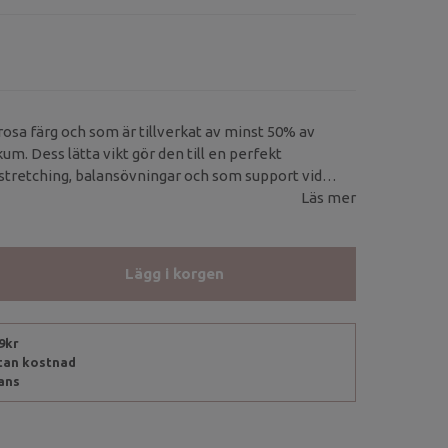
rosa färg och som är tillverkat av minst 50% av
m. Dess lätta vikt gör den till en perfekt
tretching, balansövningar och som support vid
öjning.
Läs mer
Lägg i korgen
99kr
utan kostnad
rans