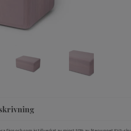
skrivning
rosa färg och som är tillverkat av minst 50% av återvunnet EVA-sku