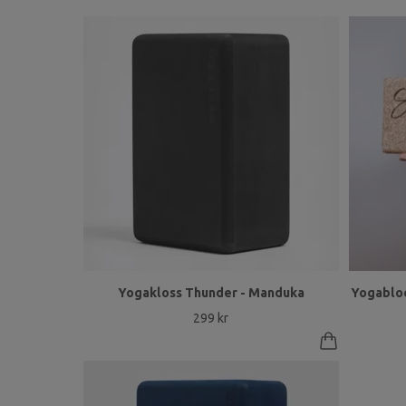
Yogakloss Thunder - Manduka
Yogabloc
299 kr