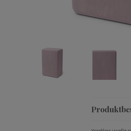
Produktbe
Yogakloss i supfin 