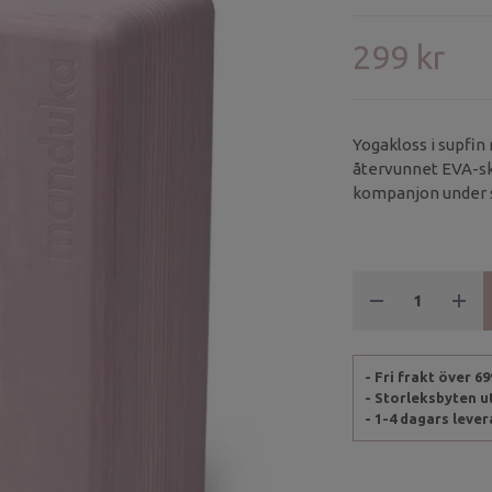
299 kr
Yogakloss i supfin 
återvunnet EVA-sku
kompanjon under s
exempelvis bakåtb
- Fri frakt över 6
- Storleksbyten 
- 1-4 dagars leve