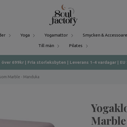
der
Yoga
Yogamattor
Smycken & Accessoare
Till män
Pilates
t över 699kr | Fria storleksbyten | Leverans 1-4 vardagar | EU
som Marble - Manduka
Yogakl
Marble