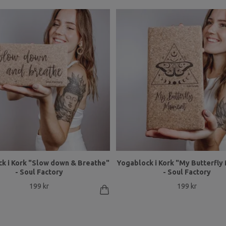
k i Kork "Slow down & Breathe"
Yogablock i Kork "My Butterfl
- Soul Factory
- Soul Factory
199 kr
199 kr