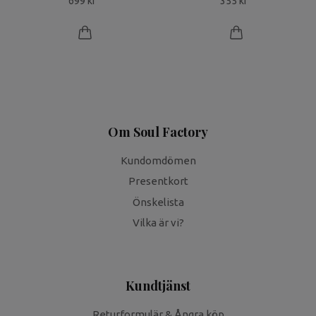
699 kr
355 kr
Om Soul Factory
Kundomdömen
Presentkort
Önskelista
Vilka är vi?
Kundtjänst
Returformulär & Ångra köp