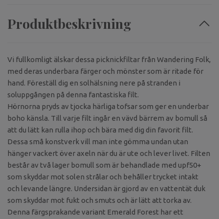
Produktbeskrivning
Vi fullkomligt älskar dessa picknickfiltar från Wandering Folk,
med deras underbara färger och mönster som är ritade för
hand. Föreställ dig en solhälsning nere på stranden i
soluppgången på denna fantastiska filt.
Hörnorna pryds av tjocka härliga tofsar som ger en underbar
boho känsla. Till varje filt ingår en vävd bärrem av bomull så
att du lätt kan rulla ihop och bära med dig din favorit filt.
Dessa små konstverk vill man inte gömma undan utan
hänger vackert över axeln när du är ute och lever livet. Filten
består av två lager bomull som är behandlade med upf50+
som skyddar mot solen strålar och behåller trycket intakt
och levande längre. Undersidan är gjord av en vattentät duk
som skyddar mot fukt och smuts och är lätt att torka av.
Denna färgsprakande variant Emerald Forest har ett