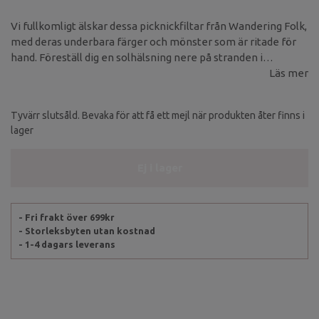
Vi fullkomligt älskar dessa picknickfiltar från Wandering Folk,
med deras underbara färger och mönster som är ritade för
hand. Föreställ dig en solhälsning nere på stranden i
soluppgången på denna fantastiska filt.
Läs mer
Tyvärr slutsåld. Bevaka för att få ett mejl när produkten åter finns i
lager
Ej i lager
- Fri frakt över 699kr
- Storleksbyten utan kostnad
- 1-4 dagars leverans