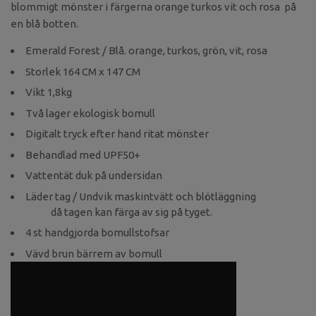
blommigt mönster i färgerna orange turkos vit och rosa på
en blå botten.
Emerald Forest / Blå. orange, turkos, grön, vit, rosa
Storlek 164 CM x 147 CM
Vikt 1,8kg
Två lager ekologisk bomull
Digitalt tryck efter hand ritat mönster
Behandlad med UPF50+
Vattentät duk på undersidan
Läder tag / Undvik maskintvätt och blötläggning
då tagen kan färga av sig på tyget.
4 st handgjorda bomullstofsar
Vävd brun bärrem av bomull