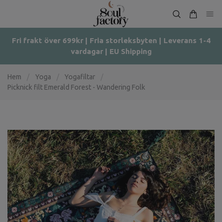
Fri frakt över 699kr | Fria storleksbyten | Leverans 1-4
vardagar | EU Shipping
Hem
/
Yoga
/
Yogafiltar
/
Picknick filt Emerald Forest - Wandering Folk