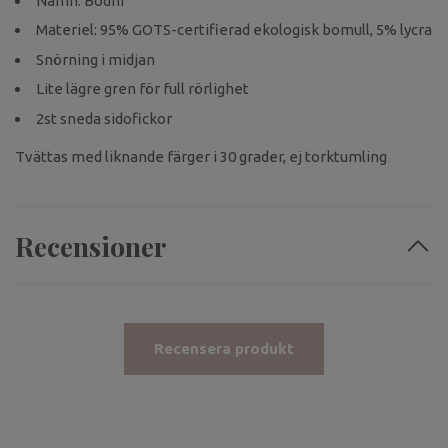
Namn: Bodhi
Materiel: 95% GOTS-certifierad ekologisk bomull, 5% lycra
Snörning i midjan
Lite lägre gren för full rörlighet
2st sneda sidofickor
Tvättas med liknande färger i 30 grader, ej torktumling
Recensioner
Recensera produkt