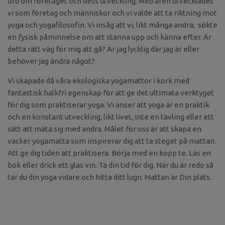
ord om företaget och dess utveckling: Med åren utvecklades
vi som företag och människor och vi valde att ta riktning mot
yoga och yogafilosofin. Vi insåg att vi, likt många andra, sökte
en fysisk påminnelse om att stanna upp och känna efter. Är
detta rätt väg för mig att gå? Är jag lycklig där jag är eller
behöver jag ändra något?
Vi skapade då våra ekologiska yogamattor i kork med
fantastisk halkfri egenskap för att ge det ultimata verktyget
för dig som praktiserar yoga. Vi anser att yoga är en praktik
och en konstant utveckling, likt livet, inte en tävling eller ett
sätt att mäta sig med andra. Målet för oss är att skapa en
vacker yogamatta som inspirerar dig att ta steget på mattan.
Att ge dig tiden att praktisera. Börja med en kopp te. Läs en
bok eller drick ett glas vin. Ta din tid för dig. När du är redo så
tar du din yoga vidare och hitta ditt lugn. Mattan är Din plats.