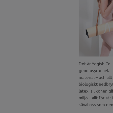
Det är Yogish Coll
genomsyrar hela p
material – och all
biologiskt nedbryt
latex, silikoner, 
miljö – allt för a
såväl oss som den v