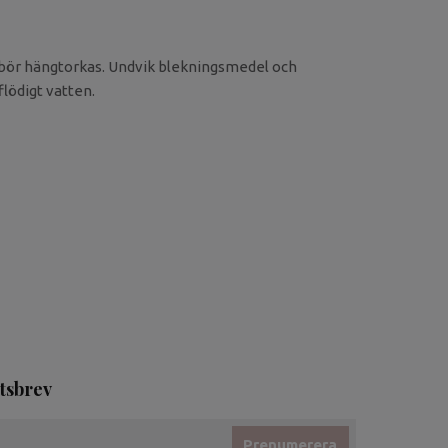
n bör hängtorkas. Undvik blekningsmedel och
flödigt vatten.
tsbrev
Prenumerera