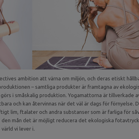
ectives ambition att värna om miljön, och deras etiskt hållb
roduktionen – samtliga produkter är framtagna av ekologis
t görs i småskalig produktion. Yogamattorna är tillverkade a
bara och kan återvinnas när det väl är dags för förnyelse. De
giftigt lim, ftalater och andra substanser som är farliga för 
tt i den mån det är möjligt reducera det ekologiska fotavtry
ärld vi lever i.