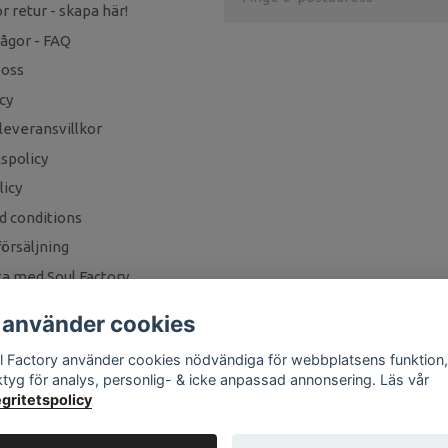
r retur - skapa här!
rågor - FAQ
 oss
cy
leveransvillkor
tspolicy
icy
d conditions
örsäljning
a med Soul Factory
 använder cookies
l Factory använder cookies nödvändiga för webbplatsens funktion,
ktyg för analys, personlig- & icke anpassad annonsering. Läs vår
egritetspolicy