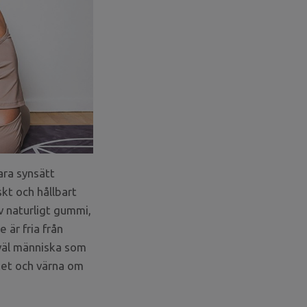
ara synsätt
kt och hållbart
v naturligt gummi,
 är fria från
såväl människa som
cket och värna om