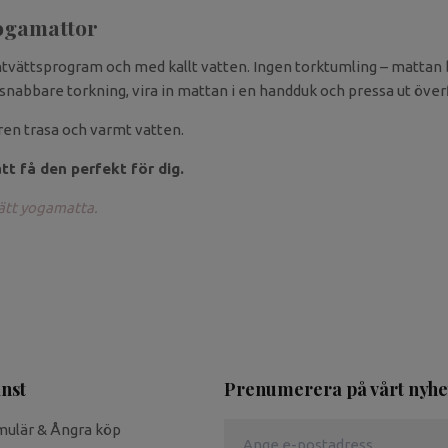
Yogamattor
intvättsprogram och med kallt vatten. Ingen torktumling – matta
 snabbare torkning, vira in mattan i en handduk och pressa ut över
n trasa och varmt vatten.
t få den perfekt för dig.
 rätt yogamatta.
nst
Prenumerera på vårt nyhe
mulär & Ångra köp