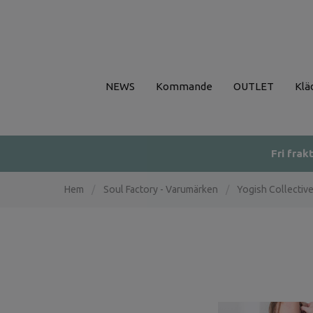
NEWS
Kommande
OUTLET
Klä
Fri frak
Hem
/
Soul Factory - Varumärken
/
Yogish Collectiv