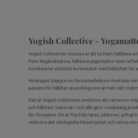
Yogish Collective - Yogamatt
Yogish Collectives mission är att ta fram hållbara 
fram högkvalitativa, hållbara yogamattor som reflek
kombinerar stilistisk kontinuitet med tidlöshet för 
Företaget släppte sin första kollektion med eko-v
passion för hållbar utveckling som är helt rätt i ti
Det är Yogish Collectives ambition att värna om mil
och hållbart material – och allt görs i småskalig pr
för förnyelse. De är fria från latex, silikoner, giftig
reducera det ekologiska fotavtrycket och värna om så