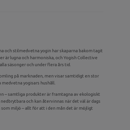
rna och stilmedvetna yogin har skaparna bakom tagit
er är lugna och harmoniska, och Yogish Collective
lla säsonger och under flera års tid.
omling på marknaden, men visar samtidigt en stor
ga medvetna yogisars hushåll.
en – samtliga produkter är framtagna av ekologiskt
t nedbrytbara och kan återvinnas när det väl är dags
 som miljö – allt för att i den mån det är möjligt