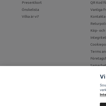
Presentkort
QR Kod fö
Önskelista
Vanliga f
Vilka är vi?
Kontakta
Returpoli
Köp- och 
Integrite
Cookiepol
Terms an
Företagsf
Samarbet
Vi
Sou
ver
Int