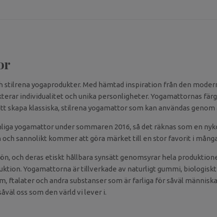
or
och stilrena yogaprodukter. Med hämtad inspiration från den mode
terar individualitet och unika personligheter. Yogamattornas färg
att skapa klassiska, stilrena yogamattor som kan användas genom a
änliga yogamattor under sommaren 2016, så det räknas som en nyk
den och sannolikt kommer att göra märket till en stor favorit i mån
jön, och deras etiskt hållbara synsätt genomsyrar hela produktion
oduktion. Yogamattorna är tillverkade av naturligt gummi, biologisk
t lim, ftalater och andra substanser som är farliga för såväl människa
väl oss som den värld vi lever i.