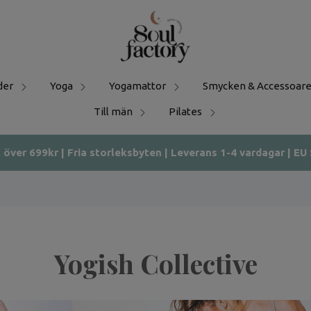
der
Yoga
Yogamattor
Smycken & Accessoare
Till män
Pilates
t över 699kr | Fria storleksbyten | Leverans 1-4 vardagar | EU
e
Yogish Collective